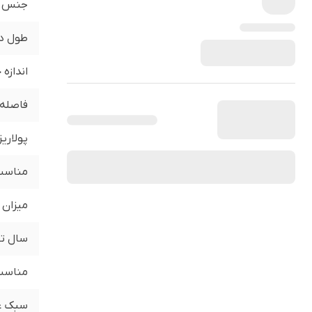
جنس
طول د
اندازه
فاصله 
پولاری
مناسب 
میزان 
سال تو
مناسب 
سبک ع