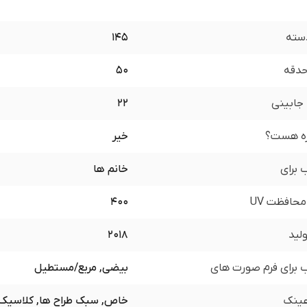
سته
145
 حدقه
50
جابینی
22
زه هست؟
خیر
برای
خانم ها
محافظت UV
400
لید
2018
برای فرم صورت های
بیضی, مربع/مستطیل
ینک
خاص, سبک طراح ها, کلاسیک