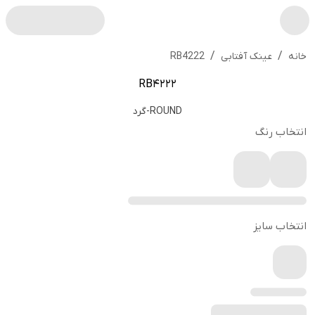
/
/
RB4222
خانه
عینک آفتابی
RB4222
ROUND-گرد
انتخاب رنگ
انتخاب سایز