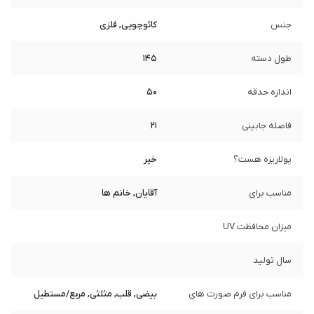
جنس
کائوچویی, فلزی
طول دسته
145
اندازه حدقه
50
فاصله جابینی
21
پولاریزه هست؟
خیر
مناسب برای
آقایان, خانم ها
میزان محافظت UV
سال تولید
مناسب برای فرم صورت های
بیضی, قلب, مثلثی, مربع/مستطیل