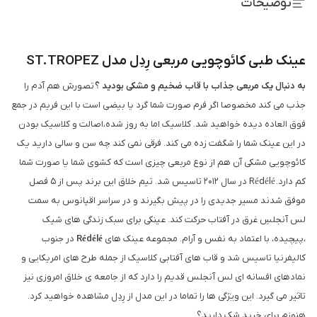
توضیحات
عینک طبی کائوچویی مربعی رِدِل مدل ST.TROPEZ
به دنبال یک مربعی جذاب با قاب ضخیم و مشکی بودید ؟
تصورش هم آدم را
جذب می کند مخصوصا اگر فرم صورت شما گرد یا بیضی است با این فریم در جمع
فوق العاده دیده خواهید شد. کلاسیک اما به روز شده،اصالت و کلاسیک بودن
در این عینک شما را شگفت زده می کند. فرقی نمی کند چه سن و سالی دارید یک
کائوچویی مشکی آن هم از نوع مربعی چیزی است که کشوی شما یا صورت شما
کم دارد. Rédélé در سال 2012 تاسیس شد. تیم خلاق این برند پس از 5 فصل
موفق شدند مسیر جدیدی را در پیش بگیرند و در سراسر اقیانوس به سمت
لس آنجلسِ غرق در آفتاب حرکت کند. عینکی برای سبک زندگی های شیک
،پیچیده، با اعتماد به نفس و آرام. مجموعه عینک های
Rédélé
در جنوب
کالیفرنیا تاسیس شد و قاب های آفتابی کلاسیک از جمله طرح های امریکایی و
نمادهای افسانه ای لس آنجلس قدیم را دارد که از جامعه ی خلاق امروزی نیز
تاثیر می گیرد. این ویژگی ها را تماما در این مدل از رِدِل مشاهده خواهید کرد.
هنوزم برای خرید شک دارید؟