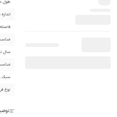
طول د
اندازه
فاصله 
مناسب 
سال تو
مناسب 
سبک ع
نوع فر
توضی