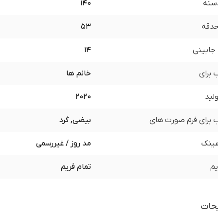
سته
140
 حدقه
53
جابینی
14
برای
خانم ها
لید
2020
برای فرم صورت های
بیضی, گرد
ینک
مد روز / غیررسمی
یم
تمام فریم
حات