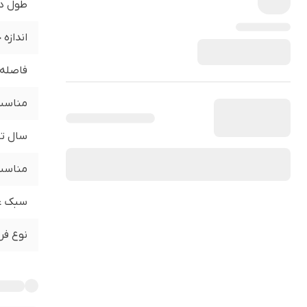
طول د
اندازه
فاصله 
مناسب 
سال تو
مناسب 
سبک ع
نوع فر