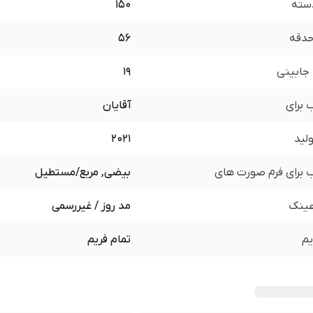
سته
150
 حدقه
56
جابینی
19
برای
آقایان
لید
2021
برای فرم صورت های
بیضی, مربع/مستطیل
ینک
مد روز / غیررسمی
یم
تمام فریم