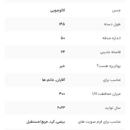
جنس
کائوچویی
طول دسته
145
اندازه حدقه
50
فاصله جابینی
24
پولاریزه هست؟
خیر
مناسب برای
آقایان, خانم ها
میزان محافظت UV
400
سال تولید
2023
مناسب برای فرم صورت های
بیضی, گرد, مربع/مستطیل