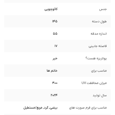
جنس
کائوچویی
طول دسته
145
اندازه حدقه
55
فاصله جابینی
17
پولاریزه هست؟
خیر
مناسب برای
خانم ها
میزان محافظت UV
400
سال تولید
2024
مناسب برای فرم صورت های
بیضی, گرد, مربع/مستطیل