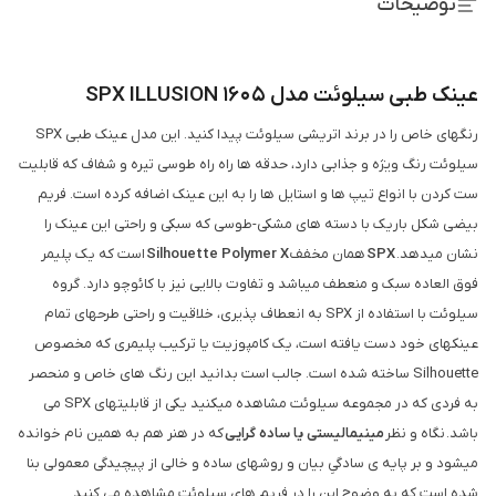
توضیحات
عینک طبی سیلوئت مدل SPX ILLUSION 1605
رنگهای خاص را در برند اتریشی سیلوئت پیدا کنید. این مدل عینک طبی SPX
سیلوئت رنگ ویژه و جذابی دارد، حدقه ها راه راه طوسی تیره و شفاف که قابلیت
ست کردن با انواع تیپ ها و استایل ها را به این عینک اضافه کرده است. فریم
بیضی شکل باریک با دسته های مشکی-طوسی که سبکی و راحتی این عینک را
نشان میدهد.
SPX
همان مخفف
Silhouette Polymer X
است که یک پلیمر
فوق العاده سبک و منعطف می­باشد و تفاوت بالایی نیز با کائوچو دارد. گروه
سیلوئت با استفاده از SPX به انعطاف پذیری، خلاقیت و راحتی طرح­های تمام
عینک­های خود دست یافته است، یک کامپوزیت یا ترکیب پلیمری که مخصوص
Silhouette ساخته شده است. جالب است بدانید این رنگ های خاص و منحصر
به فردی که در مجموعه سیلوئت مشاهده میکنید یکی از قابلیتهای SPX می
باشد. نگاه و نظر
مینیمالیستی یا ساده گرایی
که در هنر هم به همین نام خوانده
می­شود و بر پایه ­ی سادگیِ بیان و روش­های ساده و خالی از پیچیدگی معمولی بنا
شده است که به وضوح این را در فریم های سیلوئت مشاهده می کنید.