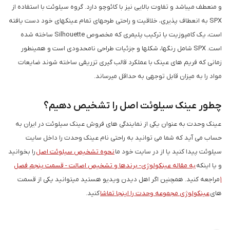
و منعطف می­باشد و تفاوت بالایی نیز با کائوچو دارد. گروه سیلوئت با استفاده از
SPX به انعطاف پذیری، خلاقیت و راحتی طرح­های تمام عینک­های خود دست یافته
است، یک کامپوزیت یا ترکیب پلیمری که مخصوص Silhouette ساخته شده
است. SPX شامل رنگ­ها، شکل­ها و جزئیات طراحی نامحدودی است و همینطور
زمانی که فریم های عینک با عملکرد قالب گیری تزریقی ساخته شوند ضایعات
مواد را به میزان قابل توجهی به حداقل می­رساند.
چطور عینک سیلوئت اصل را تشخیص دهیم؟
عینک وحدت به عنوان یکی از نمایندگی های فروش عینک سیلوئت در ایران به
حساب می آید که شما می توانید به راحتی نام عینک وحدت را داخل سایت
سیلوئت پیدا کنید یا از در سایت خود ما
نحوه تشخیص سیلوئت اصل
را بخوانید
و یا اینکه
به مقاله عینکولوژی- برندها و تشخیص اصالت - قسمت پنجم فصل
1
مراجعه کنید. همچنین اگر اهل دیدن ویدیو هستید می­توانید یکی از قسمت
های
عینکولوژی مجموعه وحدت را اینجا تماشا
کنید.