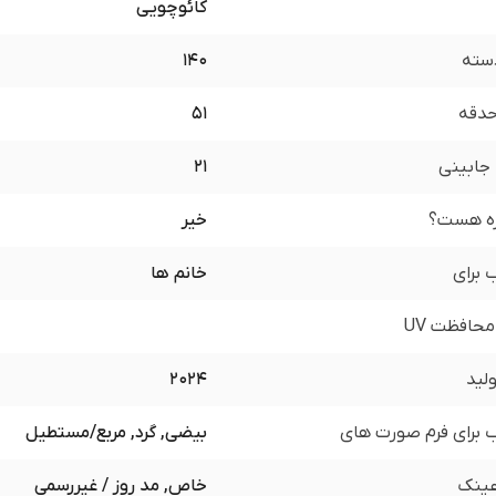
کائوچویی
سته
140
 حدقه
51
جابینی
21
زه هست؟
خیر
برای
خانم ها
محافظت UV
لید
2024
برای فرم صورت های
بیضی, گرد, مربع/مستطیل
ینک
خاص, مد روز / غیررسمی