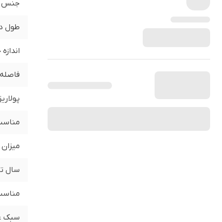
جنس
طول د
اندازه
فاصله 
پولاری
مناسب 
میزان 
سال تو
مناسب 
سبک ع