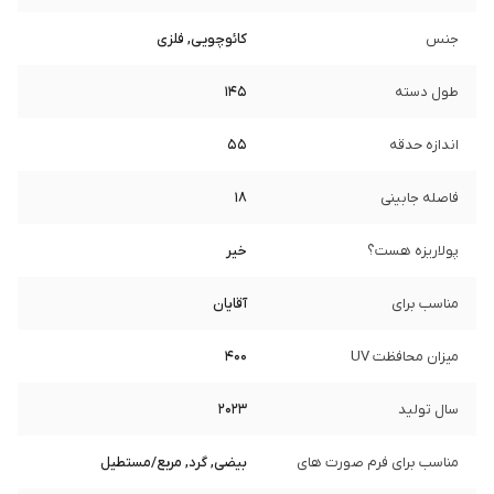
جنس
کائوچویی, فلزی
طول دسته
145
اندازه حدقه
55
فاصله جابینی
18
پولاریزه هست؟
خیر
مناسب برای
آقایان
میزان محافظت UV
400
سال تولید
2023
مناسب برای فرم صورت های
بیضی, گرد, مربع/مستطیل