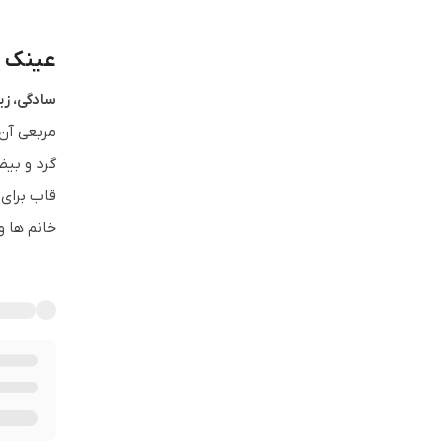
عینک طب
سادگی، زی
مربعی آن 
گرد و بیض
قاب برای 
خانم ها و