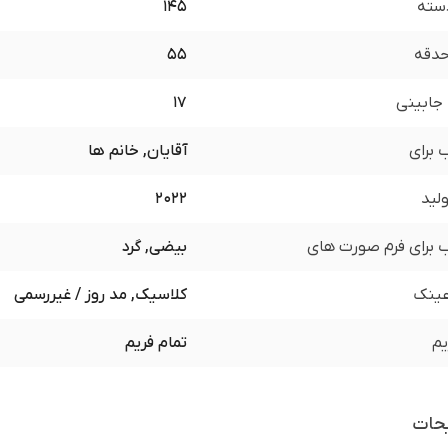
سته
145
 حدقه
55
جابینی
17
برای
آقایان, خانم ها
لید
2022
برای فرم صورت های
بیضی, گرد
ینک
کلاسیک, مد روز / غیررسمی
یم
تمام فریم
حات