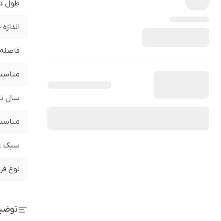
طول د
اندازه
فاصله 
مناسب 
سال تو
مناسب 
سبک ع
نوع فر
توضی