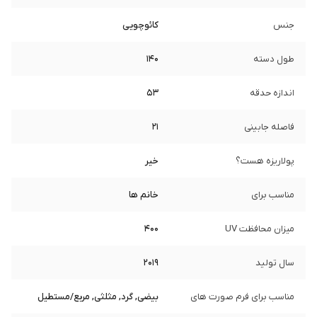
جنس
کائوچویی
طول دسته
140
اندازه حدقه
53
فاصله جابینی
21
پولاریزه هست؟
خیر
مناسب برای
خانم ها
میزان محافظت UV
400
سال تولید
2019
مناسب برای فرم صورت های
بیضی, گرد, مثلثی, مربع/مستطیل