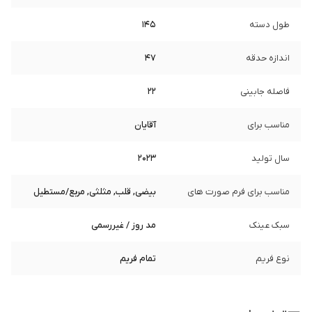
طول دسته
145
اندازه حدقه
47
فاصله جابینی
22
مناسب برای
آقایان
سال تولید
2023
مناسب برای فرم صورت های
بیضی, قلب, مثلثی, مربع/مستطیل
سبک عینک
مد روز / غیررسمی
نوع فریم
تمام فریم