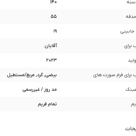
سته
140
 حدقه
55
جابینی
19
برای
آقایان
لید
2023
برای فرم صورت های
بیضی, گرد, مربع/مستطیل
ینک
مد روز / غیررسمی
یم
تمام فریم
حات