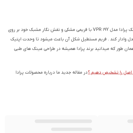
زیبایی و ظرافت ، کلماتی که با دیدن اولیه این عینک از ذهن شما خطور میکند . عینک پرادا مدل VPR 19Y با فریمی مشکی و نقش نگار مشبک خود بر روی
ن مدل وادار کند . فریم مستطیل شکل آن باعث میشود تا وحدت اپتیک
همان طور که میدانید برند پرادا همیشه در طراحی عینک های طبی
در مقاله جدید ما درباره محصولات پرادا