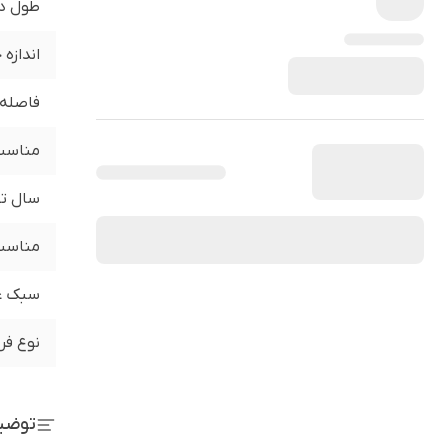
طول د
اندازه
فاصله 
مناسب 
سال تو
مناسب 
سبک ع
نوع فر
توضی