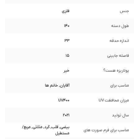
جنس
فلزی
طول دسته
140
اندازه حدقه
33
فاصله جابینی
15
پولاریزه هست؟
خیر
مناسب برای
آقایان, خانم ها
میزان محافظت UV
UV400
سال تولید
2021
بیضی, قلب, گرد, مثلثی, مربع/
مناسب برای فرم صورت های
مستطیل