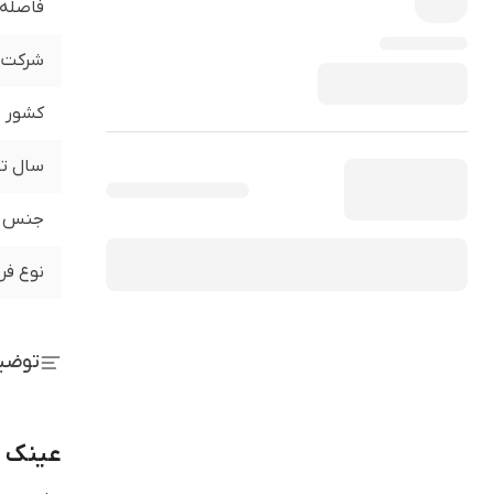
فاصله 
شرکت ت
کشور
سال تو
جنس
نوع فر
توضی
عینک طب