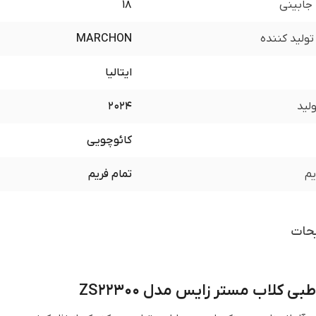
جابینی
18
ولید کننده
MARCHON
ایتالیا
لید
2024
کائوچویی
یم
تمام فریم
حات
ی کلاب مستر زایس مدل ZS22300