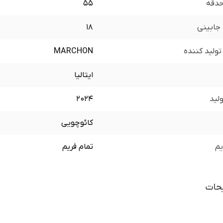
 حدقه
55
جابینی
18
ولید کننده
MARCHON
ایتالیا
لید
2024
کائوچویی
یم
تمام فریم
حات