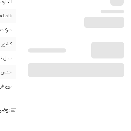
اندازه
فاصله 
شرکت ت
کشور
سال تو
جنس
نوع فر
توضی