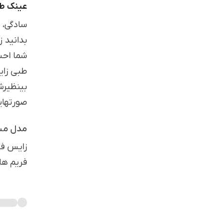
عینک ط
سادگی، 
بدانید 
شما احس
طبی زای
بینظیرش
صورتهای
مدل مش
زایس فر
فریم ها