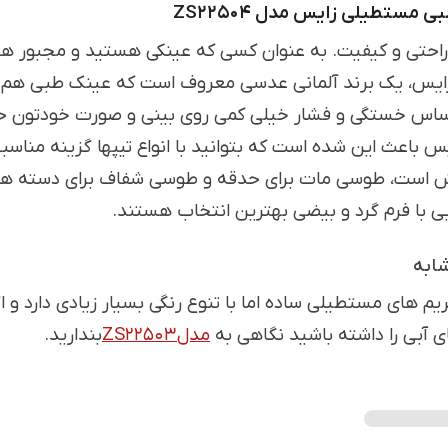
بی مستطیلی زایس
مدل
ZS22504
راحتی و کیفیت. به عنوان کسی که عینکی هستید و مجبور هس
زایس، یک برند آلمانی عدسی معروف است که عینک طبی هم ط
اس خستگی و فشار خیلی کمی روی بینی و صورت خودتون حس 
س باعث این شده است که بتوانید با انواع تیپها گزینه منا
 است، طوسی مات برای حدقه و طوسی شفاف برای دسته ها، 
ی با فرم گرد و بیضی بهترین انتخاب هستند.
ابه
یم های مستطیلی ساده اما با تنوع رنگی بسیار زیادی دارد 
ی آبی را داشته باشید نگاهی به
مدل
ZS22503
بندارید.