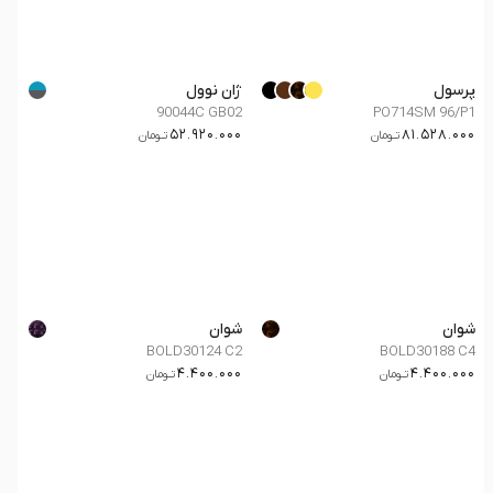
پرسول
ژان نوول
90044C GB02
PO714SM 96/P1
52.920.000
81.528.000
تــومان
تــومان
شوان
شوان
BOLD30124 C2
BOLD30188 C4
4.400.000
4.400.000
تــومان
تــومان