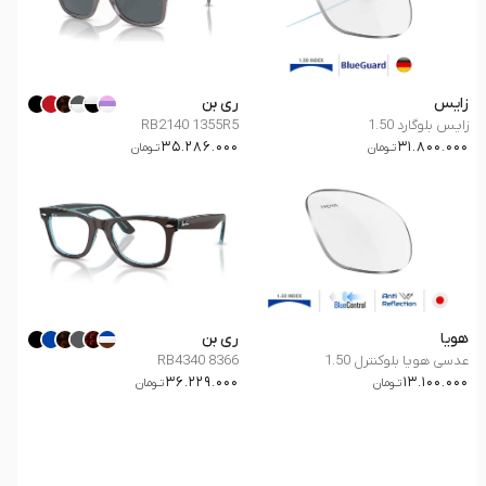
زایس
ری بن
زایس بلوگارد 1.50
RB2140 1355R5
35.286.000
31.800.000
تــومان
تــومان
هویا
ری بن
عدسی هویا بلوکنترل 1.50
RB4340 8366
36.229.000
13.100.000
تــومان
تــومان