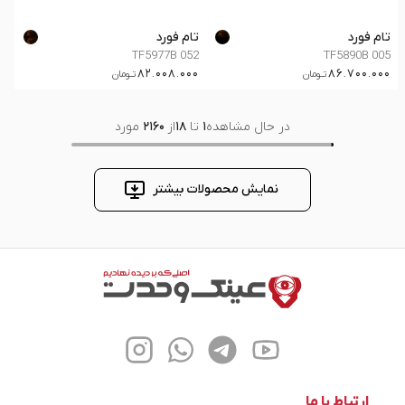
تام فورد
تام فورد
TF5977B 052
TF5890B 005
82.008.000
86.700.000
تــومان
تــومان
در حال مشاهده
1
تا
18
از
2160
مورد
نمایش محصولات بیشتر
ارتباط با ما