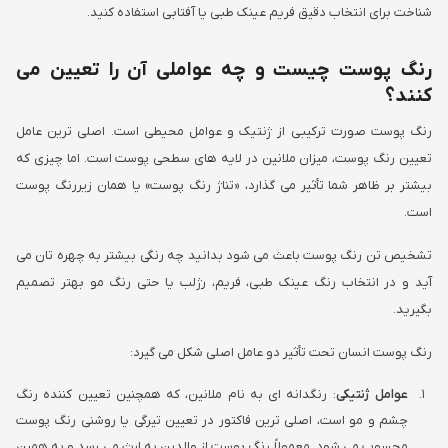
شناخت برای انتخاب دقیق فریم عینک طبی یا آفتابی استفاده کنید.
رنگ پوست چیست و چه عواملی آن را تعیین می
کنند؟
رنگ پوست صورت ترکیبی از ژنتیک و عوامل محیطی است. اصلی ترین عامل
تعیین رنگ پوست، میزان ملانین در لایه های سطحی پوست است. اما چیزی که
بیشتر بر ظاهر شما تأثیر می گذارد، «تناژ رنگ پوست» یا همان زیررنگ پوست
است
.
تشخیص تن رنگ پوست باعث می شود بدانید چه رنگی بیشتر به چهره تان می
آید و در انتخاب رنگ عینک طبی، فریم، رژلب یا حتی رنگ مو بهتر تصمیم
بگیرید
.
رنگ پوست انسان تحت تأثیر دو عامل اصلی شکل می گیرد:
عوامل ژنتیکی
: رنگدانه ای به نام ملانین، که همچنین تعیین کننده رنگ
چشم و مو است، اصلی ترین فاکتور در تعیین تیرگی یا روشنی رنگ پوست
محسوب می شود. معمولاً رنگ پوست از والدین به ارث می رسد و به همین