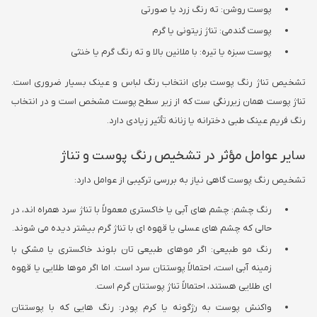
پوست روشن: ته رنگ زرد یا صورتی
پوست گندمی: تناژ زیتونی یا گرم
پوست سبزه یا تیره: با ملانین بالا و ته رنگ گرم یا خنثی
تشخیص تناژ رنگ پوست برای انتخاب رنگ لباس و عینک بسیار ضروری است.
تناژ پوست همان زیررنگی ست که از زیر سطح پوست مشخص است و در انتخاب
رنگ فریم عینک طبی دخترانه یا زنانه تأثیر زیادی دارد.
سایر عوامل مؤثر در تشخیص رنگ پوست و تناژ
تشخیص رنگ پوست گاهی نیاز به بررسی ترکیبی از عوامل دارد:
رنگ چشم: چشم های آبی یا خاکستری معمولاً با تناژ سرد همراه اند، در
حالی که چشم های عسلی یا قهوه ای با تناژ گرم بیشتر دیده می شوند.
رنگ مو طبیعی: اگر موهای طبیعی تان بلوند خاکستری یا مشکی با
زمینه آبی است، احتمالاً پوستتان سرد است. اما اگر موها طلایی یا قهوه
ای طلایی هستند، احتمالاً تناژ پوستتان گرم است.
واکنش پوست به رژگونه یا کرم پودر: رنگ هایی که با پوستتان