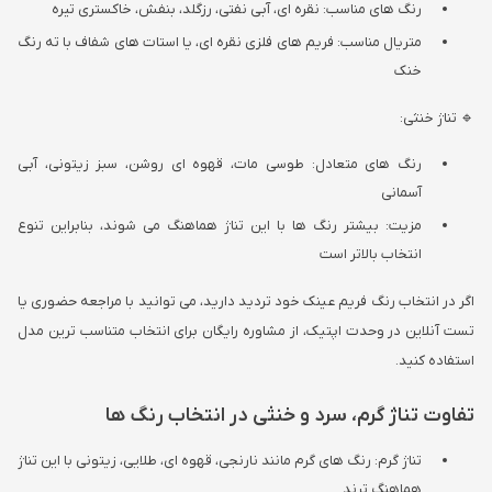
رنگ های مناسب: نقره ای، آبی نفتی، رزگلد، بنفش، خاکستری تیره
متریال مناسب: فریم های فلزی نقره ای، یا استات های شفاف با ته رنگ
خنک
🔹 تناژ خنثی:
رنگ های متعادل: طوسی مات، قهوه ای روشن، سبز زیتونی، آبی
آسمانی
مزیت: بیشتر رنگ ها با این تناژ هماهنگ می شوند، بنابراین تنوع
انتخاب بالاتر است
اگر در انتخاب رنگ فریم عینک خود تردید دارید، می توانید با مراجعه حضوری یا
تست آنلاین در وحدت اپتیک، از مشاوره رایگان برای انتخاب متناسب ترین مدل
استفاده کنید.
تفاوت تناژ گرم، سرد و خنثی در انتخاب رنگ ها
تناژ گرم: رنگ های گرم مانند نارنجی، قهوه ای، طلایی، زیتونی با این تناژ
هماهنگ ترند