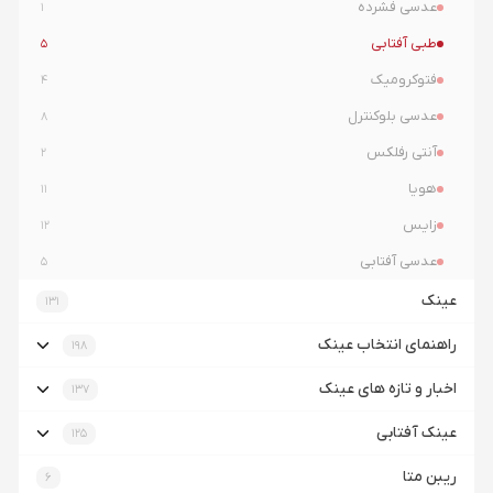
عدسی فشرده
1
طبی آفتابی
5
فتوکرومیک
4
عدسی بلوکنترل
8
آنتی رفلکس
2
هویا
11
زایس
12
عدسی آفتابی
5
عینک
131
راهنمای انتخاب عینک
198
اخبار و تازه های عینک
137
عینک آفتابی
125
ریبن متا
6