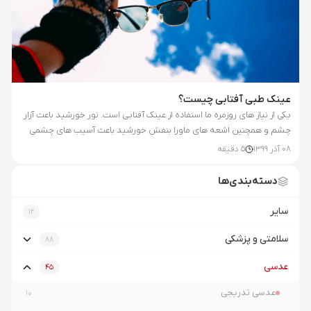
عینک طبی آفتابی چیست؟
یکی از نیاز های روزمره ما استفاده از عینک آفتابی است. نور خورشید باعث آزار
چشم و همچنین اشعه های ماورا بنفش خورشید باعث آسیب های چشمی
می شود، بنابراین استفاده از یک عینک استاندارد که بتواند از چشمان شما
08 آذر 1399
5
دقیقه
مقابل نور خورشید محافظت کند از واجبات است. شاید شما به سادگی بتوانید
یک عینک آفتابی استاندارد با مدل دلخواه خود پیدا...
دسته‌بندی‌ها
سایر
12
سلامتی و پزشکی
88
عدسی
45
عدسی تدریجی
10