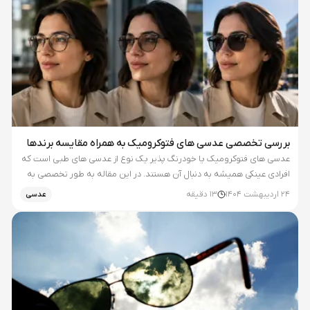
بررسی تخصصی عدسی های فتوکرومیک به همراه مقایسه برندها
عدسی های فتوکرومیک یا خودرنگ پذیر یک نوع از عدسی های طبی است که
افرادی عینکی همیشه به دنبال آن هستند. در این مقاله به طور تخصصی به
بررسی عدسی های فتوکرومیک پرداختیم و برندهای مختلف از زایس و هویا
24 اردیبهشت 1404
13
دقیقه
عدسی
گرفته تا برندهای اقتصادی تر مثل ADL Custom را مقایسه کرده...