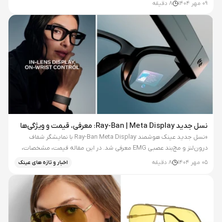
در مسیر تلفیق استایل کلاسیک و فناوری پیشرفته برداشته است. این...
09 مهر 1404
8
دقیقه
نسل جدید Ray-Ban | Meta Display: معرفی، قیمت و ویژگی‌ها
«نسل جدید عینک هوشمند Ray-Ban Meta Display با نمایشگر شفاف
درون‌لنز و مچ‌بند عصبی EMG معرفی شد. در این مقاله قیمت، مشخصات،
تفاوت با نسل دوم و امکانات هوش مصنوعی این محصول را بررسی...
05 مهر 1404
8
دقیقه
اخبار و تازه های عینک