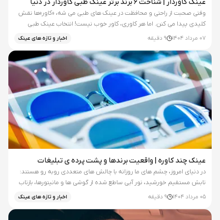
عینک کاوردار | شناخت ۶ برند برتر عینک طبی کاوردار در دنیا
وقتی صحبت از راحتی و محافظت در عینک های طبی می شه، «کاور»ها نقش
کلیدی پیدا می کنن. اما هر کاوری، کاور خوب نیست! انتخاب عینک طبی
کاوردار مناسب، یعنی برخورداری از پوشش هایی که نه فقط ظاهر شیک،
07 مرداد 1404
9
دقیقه
اخبار و تازه های عینک
بلکه...
عینک چند کاوره | واقعیت برندها و پشت پرده ی تبلیغات
در دنیای امروز، چشم های ما روزانه با چالش های متعددی روبه رو هستند:
تابش مستقیم خورشید، نور آبی ساطع شده از گوشی ها و مانیتورها، بازتاب
های مزاحم هنگام رانندگی یا مطالعه، گرد و غبار، رطوبت، خراش و …...
05 مرداد 1404
9
دقیقه
اخبار و تازه های عینک