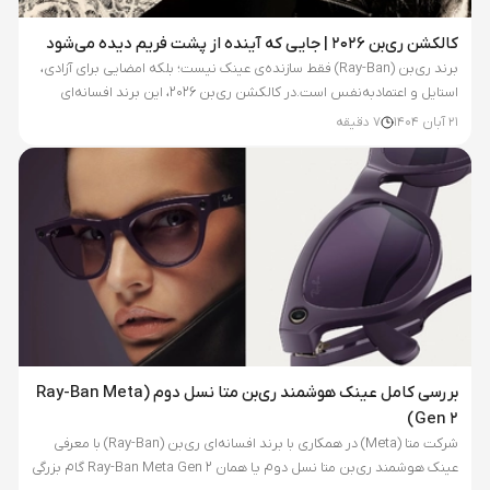
کالکشن ری‌بن ۲۰۲۶ | جایی که آینده از پشت فریم دیده می‌شود
برند ری‌بن (Ray-Ban) فقط سازنده‌ی عینک نیست؛ بلکه امضایی برای آزادی،
استایل و اعتمادبه‌نفس است.در کالکشن ری‌بن ۲۰۲۶، این برند افسانه‌ای
خودش را از نو تعریف کرده است. ترکیبی از طراحی‌های جسورانه،...
21 آبان 1404
7
دقیقه
بررسی کامل عینک هوشمند ری‌بن متا نسل دوم (Ray-Ban Meta
Gen 2)
شرکت متا (Meta) در همکاری با برند افسانه‌ای ری‌بن (Ray-Ban) با معرفی
عینک هوشمند ری‌بن متا نسل دوم یا همان Ray-Ban Meta Gen 2 گام بزرگی