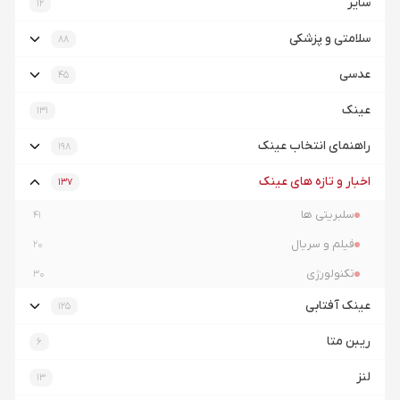
سایر
12
سلامتی و پزشکی
88
عدسی
45
عینک
131
راهنمای انتخاب عینک
198
اخبار و تازه های عینک
137
سلبریتی ها
41
فیلم و سریال
20
تکنولورژی
30
عینک آفتابی
125
ریبن متا
6
لنز
13