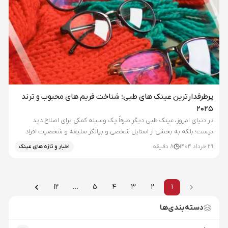
پرطرفدارترین عینک های طبی؛ شناخت فریم های محبوب و ترند
2025
در دنیای امروز، عینک طبی دیگر صرفاً یک وسیله کمکی برای اصلاح دید
نیست؛ بلکه به بخشی از استایل شخصی و بیانگر سلیقه و شخصیت افراد
تبدیل شده است. از مدل های مینیمال فلزی گرفته تا فریم های ضخیم و...
29 خرداد 1404
8
دقیقه
اخبار و تازه های عینک
12
…
5
4
3
2
1
دسته‌بندی‌ها