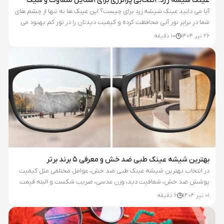
عینک شیشه زرد؛ انتخابی پرانرژی برای استایل متفاوت و شیک
آیا می دانید عینک شیشه زرد برای چیست؟ این عینک ها نه تنها از چشم های
شما در برابر نور آبی محافظت کرده و کیفیت دیدتان را در نور کم بهبود می
بخشند، بلکه با رنگ خاص خود به استایل شما انرژی و جذابیت...
26 تیر 1404
10
دقیقه
بهترین شیشه عینک طبی ضد خش و معرفی 5 برند برتر
در انتخاب بهترین شیشه عینک طبی ضد خش، عوامل مختلفی مثل کیفیت
پوشش ضد خش، شفافیت دید، وزن عدسی، ضریب شکست و البته قیمت
نقش تعیین کننده دارند. برندهای معتبر جهانی با استفاده از فناوری های
01 تیر 1404
6
دقیقه
پیشرفته،...