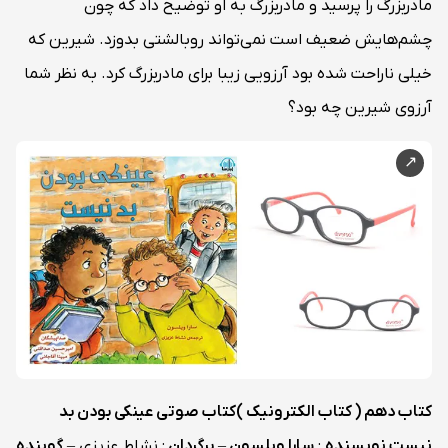
مادربزرگ را پرسید و مادربزرگ به او توضیح داد که چون
چشم‌هایش ضعیف است نمی‌تواند روبالشتی بدوزد. شیرین که
خیلی ناراحت شده بود آرزویی زیبا برای مادربزرگ کرد. به نظر شما
آرزوی شیرین چه بود؟
کتاب دهم ( کتاب الکترونیک )
کتاب صوتی
عینکی بودن بد
نیست
نویسنده
:
سارا ویلسون
–
برگردان
: نشاط عزیزی –
گوینده