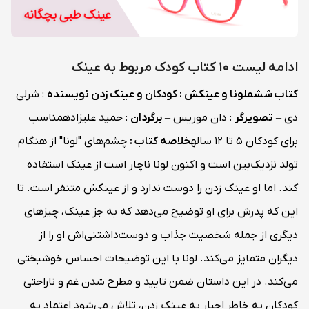
ادامه لیست 10 کتاب کودک مربوط به عینک
کتاب ششم
لونا و عینکش : کودکان و عینک زدن
نویسنده
: شرلی
دی –
تصویرگر
: دان موریس –
برگردان
: حمید علیزادهمناسب
برای کودکان 5 تا 12 ساله
خلاصه کتاب :
چشم‌های "لونا" از هنگام
تولد نزدیک‌بین است و اکنون لونا ناچار است از عینک استفاده
کند. اما او عینک زدن را دوست ندارد و از عینکش متنفر است. تا
این که پدرش برای او توضیح می‌دهد که به جز عینک، چیزهای
دیگری از جمله شخصیت جذاب و دوست‌داشتنی‌اش او را از
دیگران متمایز می‌کند. لونا با این توضیحات احساس خوشبختی
می‌کند. در این داستان ضمن تایید و مطرح شدن غم و ناراحتی
کودکان به خاطر اجبار به عینک زدن، تلاش می‌شود اعتماد به