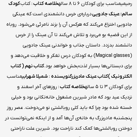
رحیمیمناسب برای کودکان 6 تا 8 ساله
خلاصه کتاب
: کتاب
کودک
سالم: عینک جادویی
درباره‌ی خرس دانشمندی است که عینکی
جادویی اختراع می‌کند که هرکس آن را بزند نامرئی می‌شود. روباه
از این قضیه بو می‌برد و تلاش می‌کند تا آن عینک را از خرس
دانشمند بدزدد. داستان جذاب و خواندنی عینک جادویی
(Magical glasses) به کودکان درس تفکر و خلاقیت می‌دهد و
برای دبستانی‌ها بسیار لذت‌بخش خواهد بود.
کتاب نهم ( کتاب
الکترونیک )
کتاب
عینک مادربزرگ
نویسنده
:
شمیلا شهرابی
مناسب
برای کودکان 3 تا 5 ساله
خلاصه کتاب
: روزهای آخر اسفند و
نزدیک عید بود که مادر شیرین مشغول خانه‌تکانی بود و خیلی
خسته شده بود چرا که باید کلی روبالشتی نو می‌دوخت. عصر روز
پنجشنبه مادربزرگ به خانه‌ی آن‌ها آمد و از اینکه نمی‌توانست در
دوختن روبالشتی‌ها کمک کند ناراحت بود. شیرین علت ناراحتی