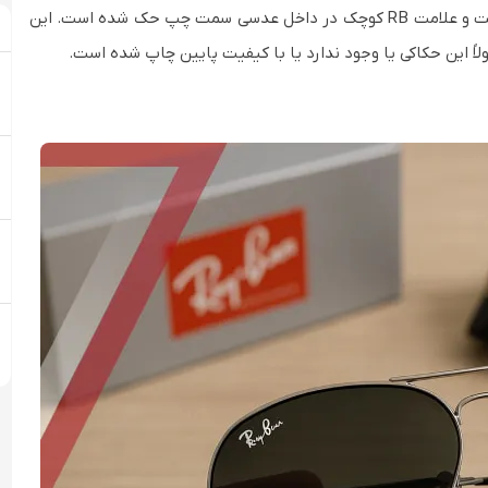
در عینک اصل، لوگوی "Ray-Ban" با حک لیزری روی عدسی سمت راست و علامت RB کوچک در داخل عدسی سمت چپ حک شده است. این
لاً این حکاکی یا وجود ندارد یا با کیفیت پایین چاپ شده است.