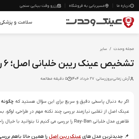
درباره ما
مسیریابی به فروشگاه
رزرو وقت بینایی سنجی
سلامت و پزشکی
مجله وحدت
/
سایر
تشخیص عینک ریبن خلبانی اصل؛ 6 راه جلوگیری از خرید تقلبی
آرش زمانی
بروزرسانی:
27 خرداد 1404
5
دقیقه مطالعه
اگر به دنبال پاسخی دقیق و سریع برای این سؤال هستید که
چگونه 
عینک اصل از تقلبی نیازمند بررسی چند نکته مهم در طراحی، لوگو، ب
ظاهری مدل خلبانی Ray-Ban را بررسی می کنیم تا بتوانید با خیال راحت، انتخاب درستی داشته باشید.
📌 جدیدترین مدل های
عینک ریبن اصل
را همین حالا باهم بررسی