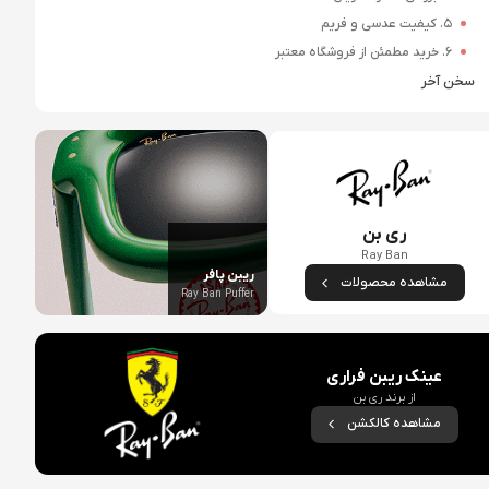
5. کیفیت عدسی و فریم
6. خرید مطمئن از فروشگاه معتبر
سخن آخر
ری بن
Ray Ban
ریبن پافر
مشاهده محصولات
Ray Ban Puffer
عینک ریبن فراری
از برند
ری بن
مشاهده کالکشن