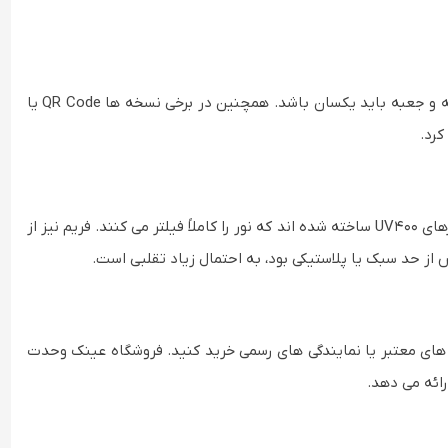
در عینک های اورجینال، شماره سریال مدل (مثلاً RB3025) روی دسته و جعبه باید یکسان باشد. همچنین در برخی نسخه ها QR Code یا
کرد.
عدسی های عینک Aviator اصل از شیشه یا مواد پلی کربنات با فیلترهای UV400 ساخته شده اند که نور را کاملاً فیلتر می کنند. فریم نیز از
ش از حد سبک یا پلاستیکی بود، به احتمال زیاد تقلبی است.
ه های معتبر یا نمایندگی های رسمی خرید کنید. فروشگاه عینک وحدت
رائه می دهد.