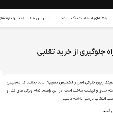
راهنمای انتخاب عینک
عدسی
ریبن متا
اخبار و تازه ه
سلامت
عدسی ها
تازه های عینک
راهنمای انتخاب عینک
تکنولورژی
آنتی رفلکس
سلامت چشم
فرم و رنگ صورت و مو
کودکان
فیلم و سریال
عدسی بلوکنترل
تشخیص اصل بودن
طبی آفتابی
سلبریتی ها
بیماری های دیجیتال
معرفی و مقایسه برندها
عدسی آفتابی
عدسی تدریجی
عدسی فشرده
عینک ریبن خلبانی اصل را تشخیص دهیم؟
، باید بدانید که تشخیص
فتوکرومیک
سته بندی و کیفیت ساخت است. در این راهنما تمام ویژگی های فنی و
زایس
هویا
 کنید.