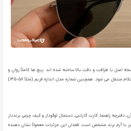
 عینک های فلزی (مفصل های فلزی) مدل Aviator در نسخه اصل با ظرافت و دقت بالا ساخته شده اند. پیچ ها کاملاً روان و
دقیق بسته می شوند و هنگام باز و بسته شدن دسته ها، حس استحکام منتقل می شود. همچنین شماره مدل، اندازه فریم (مثلاً ۵۸-۱۴۵)
دفترچه راهنما، کارت گارانتی، دستمال لوگودار و کیف چرمی برنددار
یا نقره ای و دکمه آن نیز با آرم برند مشخص است. فقدان این جزئیات معمولاً نشان دهنده