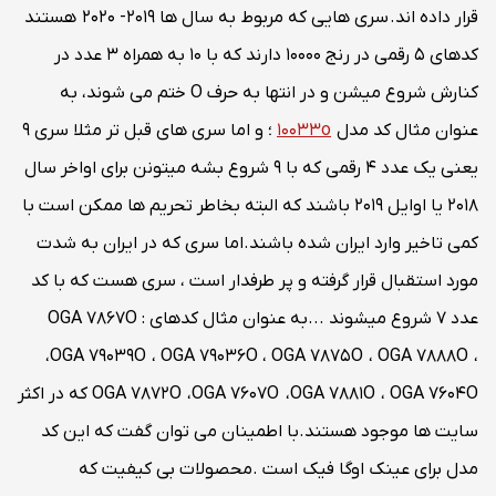
قرار داده اند. سری هایی که مربوط به سال ها 2019- 2020 هستند
کدهای 5 رقمی در رنج 10000 دارند که با 10 به همراه 3 عدد در
کنارش شروع میشن و در انتها به حرف O ختم می شوند، به
عنوان مثال کد مدل
10033o
؛ و اما سری های قبل تر مثلا سری 9
یعنی یک عدد 4 رقمی که با 9 شروع بشه میتونن برای اواخر سال
2018 یا اوایل 2019 باشند که البته بخاطر تحریم ها ممکن است با
کمی تاخیر وارد ایران شده باشند.اما سری که در ایران به شدت
مورد استقبال قرار گرفته و پر طرفدار است ، سری هست که با کد
عدد 7 شروع میشوند ...به عنوان مثال کدهای : OGA 7867O
،OGA 79039O ، OGA 79036O ، OGA 7875O ، OGA 7888O ،
OGA 7872O ،OGA 7607O ،OGA 7881O ، OGA 7604O که در اکثر
سایت ها موجود هستند.با اطمینان می توان گفت که این کد
مدل برای عینک اوگا فیک است .محصولات بی کیفیت که