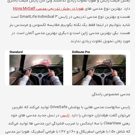
بخش قیمت زایس و هویا تفاوت زیادی نداشتند ولی الان زایس قیمت بالاتری
دارد. بهترین نوع عدسی های
هویا در بخش تدریجی عدسی Hoya MySelf
هست و بهترین نوع عدسی تدریجی در زایس SmartLife Individual 3 است.
شاید بتوانیم در اینجا فقط یک نکته بگوییم مقایسه لکسوس و مرسدس بنز
هست. یکی بهترین عدسی ژاپن است و دیگری بهترین عدسی آلمان است. در
مورد زمان تحویل تفاوت زیادی ندارند.
عدسی مخصوص رانندگی
زایس سالهاست عدسی هایی با پوشش DriveSafe تولید می‌کند که تقریبن
می‌توان گفت طرفداران خودش را دارد.
زایس
در نسل جدید عدسی های خود
یعنی ClearView با سه ایندکس یا ضریب فشردگی این عدسی ها تولید می‌کند
که شامل 1.50 با طراحی اسفریکال و 1.60 و 1.67 با طراحی آسفریک. هویا نیز عدسی