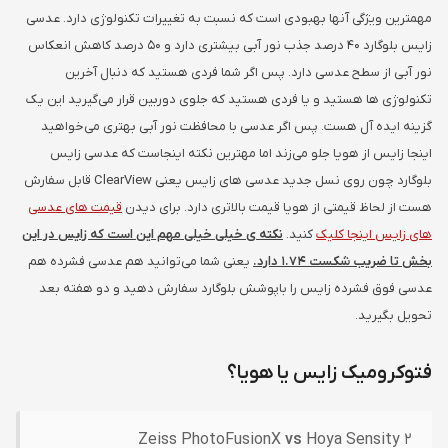
مهمترین ویژگی آنها بهبودی است که نسبت به تغییرات تکنولوژی دارد. عدسی
زایس بلوگارد 40 درصد جذب نور آبی بیشتری دارد و 50 درصد کاهش انعکاس
نور آبی از سطح عدسی دارد. پس اگر شما فردی هستید که دنبال آخرین
تکنولوژی ها هستید و یا فردی هستید که جلوی دوربین قرار می‌گیرید این یک
گزینه ایده آل هست. پس اگر عدسی با محافظت نور آبی بهتری می‌خواهید
اینجا زایس از هویا جلو می‌زند اما مهترین نکته اینجاست که عدسی زایس
بلوگارد چون روی نسل جدید عدسی های زایس یعنی ClearView قابل سفارش
هست از لحاظ قیمتی از هویا قیمت بالاتری دارد. برای دیدن
قیمت های عدسی
های زایس اینجا کلیک
کنید.
نکته ی خیلی خیلی مهم این است که زایس در این
بخش تا ضریب شکست 1.74 دارد.
یعنی شما می‌توانید هم عدسی فشرده هم
عدسی فوق فشرده زایس را باپوشش بلوگارد سفارش دهید و دو هفته بعد
تحویل بگیرید.
فتوکرومیک زایس یا هویا؟
Zeiss PhotoFusionX
vs
Hoya Sensity 2