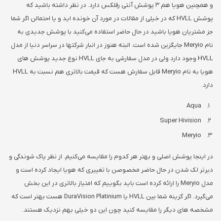
و همچنین هویا هم 3 پوشش آنتی رفلکس دارد. در نظر داشته باشید که
پوشش HVLL که در خیلی از مقالات در مورد آن خونده اید و یا احتمالن اگر شما
جز مشتریان هویا باشید در حال حاضر استفاده می‌کنید با پوشش جدیدی به
نام Meryio جایگزین شده است. البته هنوز در انبار شرکتها در سراسر دنیا از مدل
HVLL وجود دارد ولی در مدل سفارشی به جای HVLL نوع جدید پوشش های
هویا به نام Meryio قابل سفارش هست که قیمت بالاتری هم نسبت به HVLL
دارد.
Aqua
Super Hivision
Meryio
در اینجا پوشش اصلی و بهتر هر کدوم را مقایسه می‌کنیم. از نظر پاک شوندگی و
دیرتر لک شدن در حال حاضر مخصوصن با تغییری که هویا ایجاد کرده است و
مدل Meryio را ارائه کرده است باید بگوییم که امتیاز بالاتری در این بخش
می‌گیرد. اگر گزینه شما بین HVLL یا DuraVision Platinium هست بهتر است که
مشخصه های دیگر را مقایسه کنید چون این دو خیلی بهم نزدیک هستند.