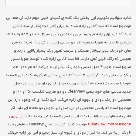
شاید بتوانیم بگوییم این بخش یک نکته ی کلیدی خیلی مهم دارد. آن هم این
موضوع است که سبد کالایی ارایه شده به ایران کمی محدودتر از سبد کالایی
است که در جهان ارایه می‌شود. چون احتمالن خیلی سریع باید در همه زمینه ها
نمره ی بالاتر را به هویا بدهیم. هر دو عدسی زایس و هویا در زمینه عدسی
های خودرنگ پذیر پیشتاز هستند و سرعت تغییر رنگ بسیار بالایی دارند و
هچنین ته رنگ خیلی کمی دارند. اما سبد کالایی ارایه شده توسط هویا بسیار
متنوع است. هویا 4 مدل عدسی خود رنگ پذیر ارایه می‌کند که هر مدل هم
رنگهای جذابی دارد. اگر کسی هستید که دنبال عدسی فتوکرومیک دودی هستید
هویا با ضریب شکست 1.50 را به صورت تحویل فوری دارد و زایس در نسل
جدید عدسی های خود یعنی ClearView دو دو ضریب شکست 1.50 و 1.60 و
همچنین دو رنگ دودی و قهوه ای ارایه می‌کند. تنها نکته ای که وجود دارد این
موضوع است که زایس همچنین در این مدل نیز تحویل دو هفته ای دارد. اگر
مایل به سفارش و اطلاع از قیمت این عدسی هستید می‌توانید به کالای
زایس
ClearView PhotoFusionX
مراجعه کنید. هویا در مدل Sensity2 سفارشی خود
4 رنگ ارایه می‌کند. به غیر از دودی و قهوه ای، سبز ریبنی و آبی نیز ارایه می‌کند.