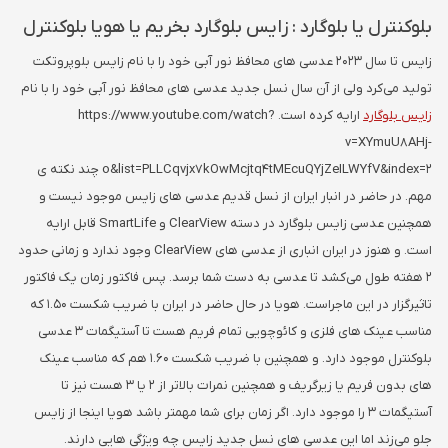
بلوکنترل یا بلوگارد : زایس بلوگارد بخریم یا هویا بلوکنترل
زایس تا سال 2023 عدسی های محافظ نور آبی خود را با نام زایس بلوپروتکت
تولید می‌کرد ولی از آن سال نسل جدید عدسی های محافظ نور آبی خود را با نام
زایس بلوگارد
ارایه کرده است. https://www.youtube.com/watch?
v=XYmuU8AHj-
o&list=PLLCqvjx7kOwMcjtq4tMEcuQYjZeILWYfV&index=2 چند نکته ی
مهم. در حاضر در انبار ایران از نسل قدیم عدسی های زایس موجود نیست و
همچنین عدسی زایس بلوگارد در دسته ClearView و SmartLife قابل ارایه
است. و هنوز در ایران انباری از عدسی های ClearView وجود ندارد و زمانی حدود
2 هفته طول می‌کشد تا عدسی به دست شما برسد. پس فاکتور زمان یک فاکتور
تاثیرگزار در این ماجراست. هویا در حال حاضر در ایران با ضریب شکست 1.50 که
مناسب عینک های فلزی و کائوچویی تمام فریم هست تا آستیگمات 3 عدسی
بلوکنترل موجود دارد. و همچنین با ضریب شکست 1.60 هم که مناسب عینک
های بدون فریم یا زیرگریف و همچنین نمرات بالاتر از 2 یا 3 هست نیز تا
آستیگمات 3 را موجود دارد. اگر زمان برای شما مهمتر باشد هویا اینجا از زایس
جلو می‌زند اما این عدسی های نسل جدید زایس چه ویژگی هایی دارند.