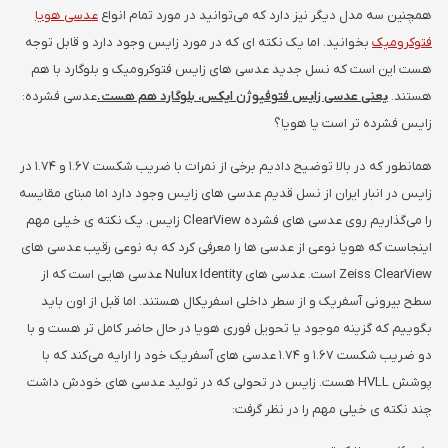
همچنین سه مدل دیگر نیز دارد که می‌توانید در مورد تمام انواع
عدسی هویا
فتوکرومیک
بخوانید. اما یک نکته ای که در مورد زایس وجود دارد و قابل توجه
هست این است که نسل جدید عدسی های زایس فتوکرومیک و بلوگارد با هم
هستند.
یعنی عدسی زایس فتوفیوژن ایکس، بلوگارد هم هست.
عدسی فشرده:
زایس فشرده تر است یا هویا؟
همانطور که در بالا توضیح دادیم برخی از نمرات با ضریب شکست 1.67 و 1.74 در
زایس در انبار ایران از نسل قدیم عدسی های زایس وجود دارد اما مبنای مقایسه
را می‌گذاریم روی عدسی های فشرده ClearView زایس. یک نکته ی خیلی مهم
اینجاست که هویا نوعی از عدسی ها را معرفی کرد که به نوعی رقیب عدسی های
Zeiss ClearView است. عدسی های Nulux Identity عدسی هایی است که از
سطح بیرونی آسفریک و از سطر داخلی اسفریکال هستند. اما قبل از اون باید
بگوییم که گزینه موجود یا تحویل فوری هویا در حال حاضر کامل تر هست و با
دو ضریب شکست 1.67 و 1.74 عدسی های آسفریک خود را ارایه می‌کند که با
پوشش HVLL هست. زایس در تحولی که در تولید عدسی های خودش داشت
چند نکته ی خیلی مهم را در نظر گرفت: