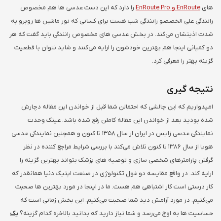
های
EnRoute و EnRoute Pro
را دارد که این دست عدسی ها هم مخصوص
رانندگی علی الخصصو رانندگی شب هست برای کسانی که نور ماشین ها روبرو به
شدت اذیتشان می‌کند. در بخش عدسی های مخصوص رانندگی باید گفت که هر
دو کمپانی اینجا هم بهترین خودشون را ارایه می‌کنند و شاید نتوان با قطعیت
گزینه بهتر را معرفی کرد.
نتیجه گیری
امیدواریم که این چالشی که احتمالن شما قبل از خواندن این مقاله دچارش
شده بودید بعد از خواندن این مقاله کاملن رفع شده باشد. عینک وحدت
نمایندگی عدسی زایس در ایران از سال 1358 تا کنون و همچنین نمایندگی عدسی
هویا از سال 1386 تا کنون تلاش می‌کند با بررسی شرایط مراجع کننده در نظر
گرفتن پارامترهای شخصی سازی و توصیه های پزشک بتواند بهترین گزینه را
ارایه کند. در واقع مقایسه دو غول تکنولوژی در صنعت اپتیک دنیا همانقدر که
کار درستی است کار اشتباهی هم هست. ما در اینجا در مورد بهترین ها صحبت
می‌کنیم. در مورد آرامش دید شما صحبت می‌کنیم. این بخش زمانی است که
حساسیت ها به اوج می‌رسد و شما نیاز دارید که بدانید بالاخره کدام گزینه؟
یک