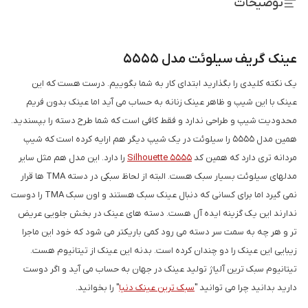
توضیحات
عینک گریف سیلوئت مدل 5555
یک نکته کلیدی را بگذارید ابتدای کار به شما بگوییم. درست هست که این
عینک با این شیپ و ظاهر عینک زنانه به حساب می آید اما عینک بدون فریم
محدودیت شیپ و طراحی ندارد و فقط کافی است که شما طرح دسته را بپسندید.
همین مدل 5555 را سیلوئت در یک شیپ دیگر هم ارایه کرده است که شیپ
مردانه تری دارد که همین کد
Silhouette 5555
را دارد. این مدل هم مثل سایر
مدلهای سیلوئت بسیار سبک هست. البته از لحاظ سبکی در دسته TMA ها قرار
نمی گیرد اما برای کسانی که دنبال عینک سبک هستند و اون سبک TMA را دوست
ندارند این یک گزینه ایده آل هست. دسته های عینک در بخش جلویی عریض
تر و هر چه به سمت سر دسته می رود کمی باریکتر می شود که خود این ماجرا
زیبایی این عینک را دو چندان کرده است. بدنه این عینک از تیتانیوم هست.
تیتانیوم سبک ترین آلیاژ تولید عینک در جهان به حساب می آید و اگر دوست
دارید بدانید چرا می توانید "
سبک ترین عینک دنیا
" را بخوانید.