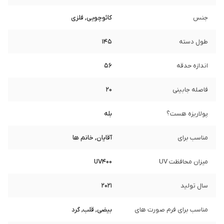
جنس
کائوچویی, فلزی
طول دسته
145
اندازه حدقه
56
فاصله جابینی
20
پولاریزه هست؟
بله
مناسب برای
آقایان, خانم ها
میزان محافظت UV
UV400
سال تولید
2021
مناسب برای فرم صورت های
بیضی, قلب, گرد