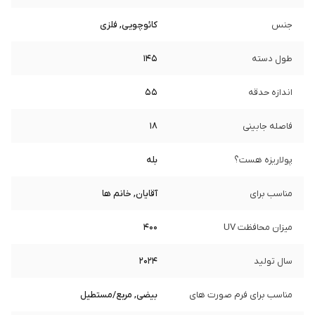
جنس
کائوچویی, فلزی
طول دسته
145
اندازه حدقه
55
فاصله جابینی
18
پولاریزه هست؟
بله
مناسب برای
آقایان, خانم ها
میزان محافظت UV
400
سال تولید
2024
مناسب برای فرم صورت های
بیضی, مربع/مستطیل