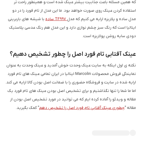
که همین مسئله باعث جذابیت بیشتر عینک شده است و همینطور راحت تر
استفاده کردن عینک روی صورت خواهد بود. ما این مدل از تام فورد را در دو
مدل ساده و پلاریزه ارایه می کنیم که مدل
TF997 ساده
با شیشه های باربرینی
ایتالیا است که رنگ سبز چشم نوازی دارد و این مدل هم رنگ عدسی پلاستیک
دودی سایه روشن پولاریزه است.
عینک آفتابی تام فورد اصل را چطور تشخیص دهیم؟
نکته ی اول اینکه به سایت عینک وحدت خوش آمدید و عینک وحدت به عنوان
نمایندگی فروش محصولات Marcolin ایتالیا در ایران تمامی عینک های تام فورد
ارایه شده در سایت و فروشگاه حضوری را با ضمانت اصل بودن کالا ارایه می کند.
اما ما شما را تنها نگذاشتیم و برای تشخیص اصل بودن عینک های تام فورد یک
مقاله و ویدئو را آماده کرده ایم که می توانید در مورد تشخیص اصل بودن از
مقاله "
چطوری عینک آفتابی تام فورد اصل را تشخیص دهم
" کمک بگیرید.