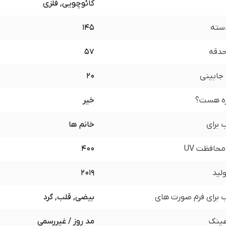
کائوچویی, فلزی
سته
145
 حدقه
57
جابینی
20
زه هست؟
خیر
برای
خانم ها
محافظت UV
400
لید
2019
برای فرم صورت های
بیضی, قلب, گرد
ینک
مد روز / غیررسمی