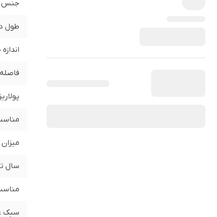
جنس
طول د
اندازه
فاصله 
پولاری
مناسب 
میزان 
سال تو
مناسب 
سبک ع