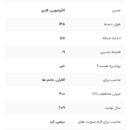
جنس
کائوچویی, فلزی
طول دسته
145
اندازه حدقه
55
فاصله جابینی
19
پولاریزه هست؟
خیر
مناسب برای
آقایان, خانم ها
میزان محافظت UV
400
سال تولید
2019
مناسب برای فرم صورت های
بیضی, گرد