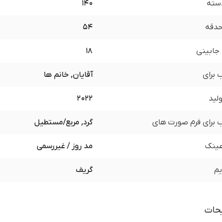
سته
140
 حدقه
54
جابینی
18
برای
آقایان, خانم ها
لید
2022
برای فرم صورت های
گرد, مربع/مستطیل
ینک
مد روز / غیررسمی
یم
گریف
حات