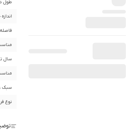
طول د
اندازه
فاصله 
مناسب 
سال تو
مناسب 
سبک ع
نوع فر
توضی