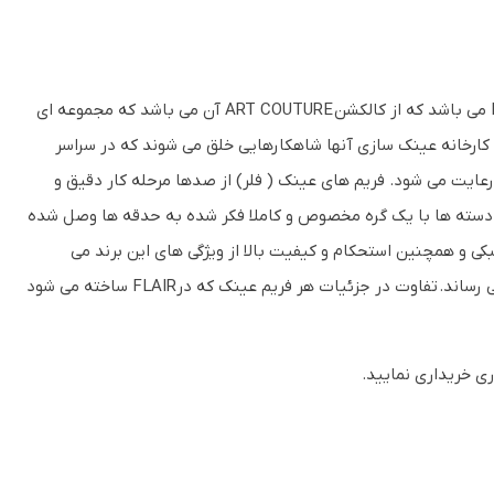
این مدل از عینک طبی که در تصویر مشاهده می کنید یکی از گریف های برند FLAIR می باشد که از کالکشن ART COUTURE آن می باشد که مجموعه ای
شتیاق، دقت و دانش. در کارخانه عینک سازی آنها شاهکارهایی خلق می شوند که در سراسر
 رعایت می شود. فریم های عینک ( فلر) از صدها مرحله کار دقیق و
دسته ها با یک گره مخصوص و کاملا فکر شده به حدقه ها وصل شده
Pure  نیز ثبت شده است. زیبایی، سبکی و همچنین استحکام و کیفیت بالا از ویژگی های این برند می
باشد.عینک های طبی فلر آلمانی است و این برند مدل های گریف را به شهرتی جهانی رساند. تفاوت در جزئیات هر فریم عینک که درFLAIR ساخته می شود