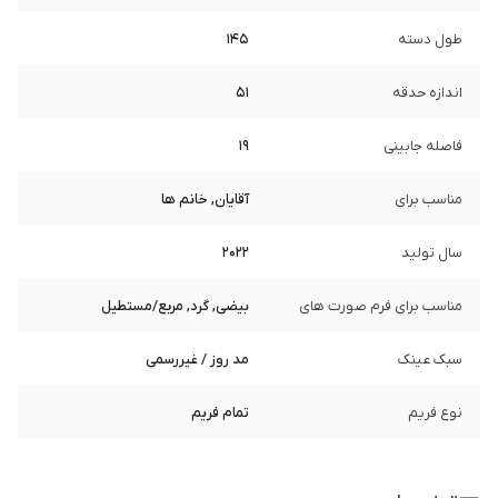
طول دسته
145
اندازه حدقه
51
فاصله جابینی
19
مناسب برای
آقایان, خانم ها
سال تولید
2022
مناسب برای فرم صورت های
بیضی, گرد, مربع/مستطیل
سبک عینک
مد روز / غیررسمی
نوع فریم
تمام فریم