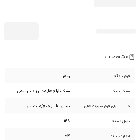
مشخصات
فرم حدقه
ویفرر
سبک عینک
سبک طراح ها, مد روز / غیررسمی
مناسب برای فرم صورت های
بیضی, قلب, مربع/مستطیل
طول دسته
148
اندازه حدقه
54