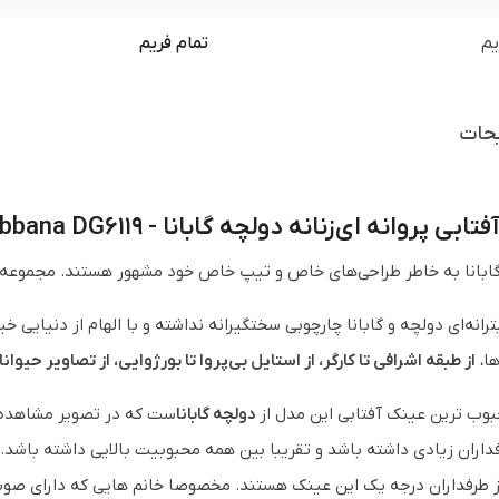
یم
تمام فریم
حات
ی پروانه ای زنانه دولچه گابانا - Dolce & Gabbana DG6119
ابانا به خاطر طراحی‌های خاص و تیپ خاص خود مشهور هستند. مجموعه‌ طر
انه­‌ای دولچه و گابانا چارچوبی سختگیرانه نداشته و با الهام از دنیایی 
ها،
از طبقه اشرافی تا کارگر، از استایل بی‌پروا تا بورژوایی، از تصاویر حیوان
بوب ترین عینک آفتابی این مدل از
دولچه گابانا
ست که در تصویر مشاهده 
اران زیادی داشته باشد و تقریبا بین همه محبوبیت بالایی داشته باشد.
ز طرفداران درجه یک این عینک هستند. مخصوصا خانم هایی که دارای صوت