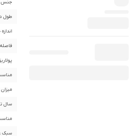
جنس
طول د
اندازه
فاصله 
پولاری
مناسب 
میزان 
سال تو
مناسب 
سبک ع