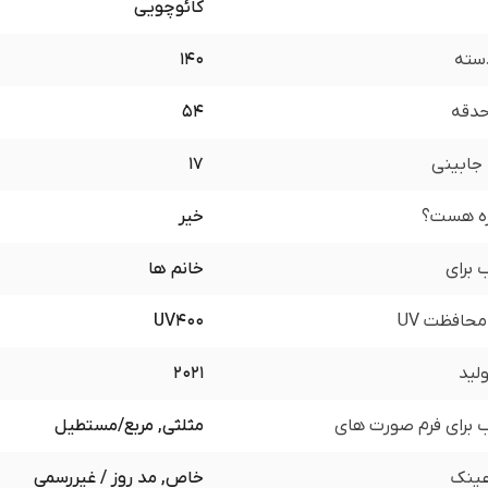
کائوچویی
سته
140
 حدقه
54
جابینی
17
زه هست؟
خیر
برای
خانم ها
محافظت UV
UV400
لید
2021
برای فرم صورت های
مثلثی, مربع/مستطیل
ینک
خاص, مد روز / غیررسمی