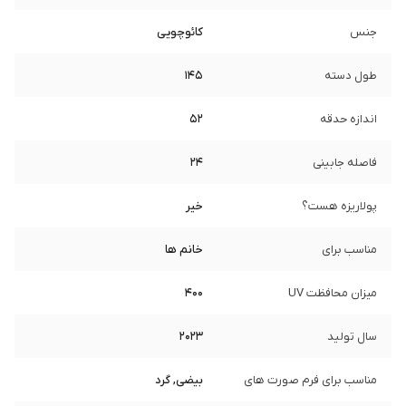
جنس
کائوچویی
طول دسته
145
اندازه حدقه
52
فاصله جابینی
24
پولاریزه هست؟
خیر
مناسب برای
خانم ها
میزان محافظت UV
400
سال تولید
2023
مناسب برای فرم صورت های
بیضی, گرد