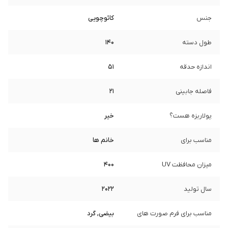
جنس
کائوچویی
طول دسته
140
اندازه حدقه
51
فاصله جابینی
21
پولاریزه هست؟
خیر
مناسب برای
خانم ها
میزان محافظت UV
400
سال تولید
2022
مناسب برای فرم صورت های
بیضی, گرد