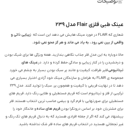
توضیحات
عینک طبی فلزی Flair مدل 239
شعاری که FLAIR در مورد عینک هایش می دهد این است که :
زیبایی ذاتی و
واقعی از بین نمی رود ، به یاد می ماند و هر گز محو نمی شود.
حالا دوباره به این مدل فلر جذاب نگاهی بندازید، همه ویژگی ها برای شیک بودن
و درخشیدن را در کنار زیبایی و سادگی حفظ کرده و دارد. در
عینک های
تیتانیومی
فلیر ظرافت، کیفیت و مانند پر سبک بودن بسیار به چشم می خورد.
مجموعه ی FLAIR به طراحان و سازندگان عینک خود آزادی اختیار بسیاری می
دهد تا در نهایت فریمی با کیفیت و همچون پر، سبک را تولید کنند. مدل 239
ترکیبی از فلز و تیتانیوم است که فریم مستطیلی و طلایی رنگ دارد، فریم های
مستطیلی برای صورتهایی با فرم گرد و بیضی مناسب ترین انتخاب هستند. فلر
برای مشتریان خود بر اساس درونگرا بودن
فریم های ساده
و ماندگار خود را
پیشنهاد می کند که اگر از جمله افرادی هستید که به دنبال فریم های تک رنگ و
غیر تجملاتی هستید در انتخاب فریم های ساده فلر شک نداشته باشید.