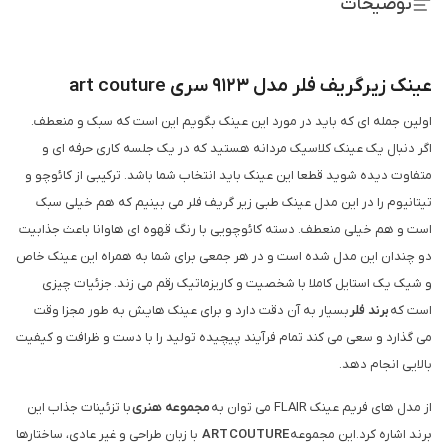
توضیحات
عینک زیرگریف فلر مدل 9123 سری
art couture
اولین جمله ای که باید در مورد این عینک بگویم این است که سبک و منعطف.
اگر دنبال یک عینک کلاسیک مردانه هستید که در یک جلسه کاری حرفه ای و
متفاوت دیده شوید قطعا این عینک باید انتخاب شما باشد. ترکیبی از کائوچو و
تیتانیوم را در این مدل عینک طبی زیر گریف فلر می بینیم که هم خیلی سبک
است و هم خیلی منعطف. دسته کائوچویی با رنگ قهوه ای هاوانا باعث جذابیت
دو چندان این مدل شده است و در هر جمعی برای شما به همراه این عینک خاص
و شیک یک استایل کاملا با شخصیت و کاریزماتیک رقم می زند. جزئیات چیزی
است که
برند فلر
بسیار به آن دقت دارد و برای عینک هایش به طور مجزا وقت
می گذارد و سعی می کند تمام فرآیند پیچیده تولید را با دست و ظرافت و کیفیت
بالایی انجام دهد.
از مدل های فریم عینک FLAIR می توان به
مجموعه هنری
با تزئینات جذاب این
برند اشاره کرد.این مجموعه
COUTURE
ART
با زبان طراحی و غیر عادی، ساختارها