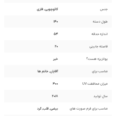
جنس
کائوچویی, فلزی
طول دسته
140
اندازه حدقه
54
فاصله جابینی
20
پولاریزه هست؟
خیر
مناسب برای
آقایان, خانم ها
میزان محافظت UV
400
سال تولید
2018
مناسب برای فرم صورت های
بیضی, قلب, گرد