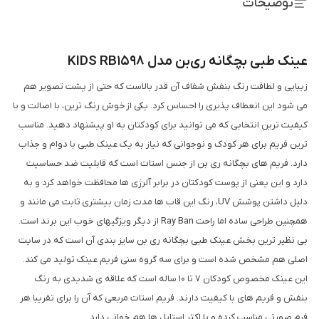
توضیحات
عینک طبی بچگانه ری‌بن مدل KIDS RB1598
زیبایی و لطافت رنگ بنفش شفاف آن قدر بالاست که حتی از پشت تصویر هم
می شود این انعطاف پذیری را احساس کرد. یکی از خوش رنگ ترین، با اصالت و با
کیفیت ترین انتخابی که می توانید برای کودکتان به او پیشنهاد دهید. مناسب
ترین فریم برای هر کودک و نوجوانی که نیاز به یک عینک طبی با دوام و جذاب
دارد. فریم های بچگانه ری بن از جنس استات است که قابلیت ضد حساسیت
دارد و این یعنی از پوست کودکتان در برابر آلرژی ها محافظت خواهد کرد و به
دلیل داشتن پوشش UV، رنگ این قاب ها مدت زمان بیشتری ثابت می مانند و
همچنین طراحی ساده اما راحت Ray Ban از دیگر ویژگی­های خوب این برند است.
بی نظیر ترین بخش عینک طبی بچگانه ری بن سایز بندی آن است که در سایت
اصلی هم مشخص شده است و برای سه گروه سنی فریم عینک تولید می کند.
این عینک مخصوص کودکان 7 تا 10 ساله است که علاقه ی شدیدی به رنگ
بنفش و فریم های با کیفیت دارند. فریم استات مربعی که آن را برای تقریبا هر
فرم صورتی مناسب کرده و با اکثر استایل ها هم خوانی دارد.