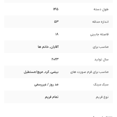
طول دسته
145
اندازه حدقه
53
فاصله جابینی
18
مناسب برای
آقایان, خانم ها
سال تولید
2023
مناسب برای فرم صورت های
بیضی, گرد, مربع/مستطیل
سبک عینک
مد روز / غیررسمی
نوع فریم
تمام فریم