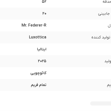
 حدقه
52
جابینی
20
ل
Mr. Federer-R
ولید کننده
Luxottica
ایتالیا
لید
2025
کائوچویی
یم
تمام فریم