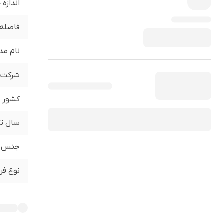
اندازه
فاصله 
نام مد
شرکت ت
کشور
سال تو
جنس
نوع فر