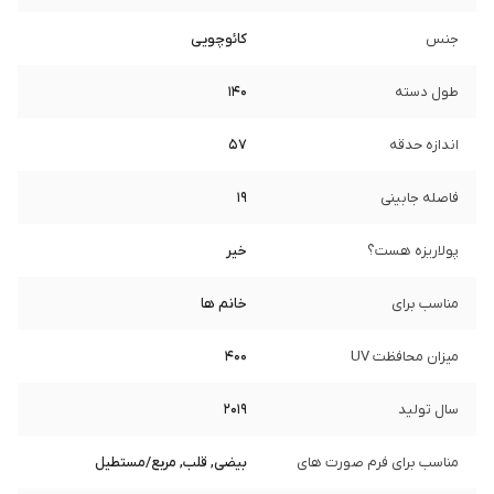
جنس
کائوچویی
طول دسته
140
اندازه حدقه
57
فاصله جابینی
19
پولاریزه هست؟
خیر
مناسب برای
خانم ها
میزان محافظت UV
400
سال تولید
2019
مناسب برای فرم صورت های
بیضی, قلب, مربع/مستطیل