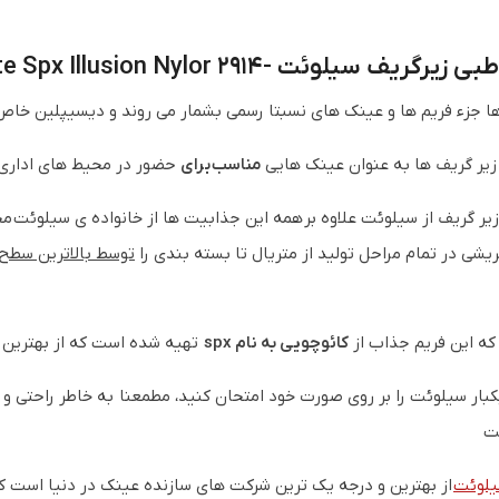
ریف سیلوئت -2914 Silhouette Spx Illusion Nylor
ا جزء فریم ها و عینک های نسبتا رسمی بشمار می روند و دیسیپلین خاص
 زیر گریف ها به عنوان عینک هایی
مناسب برای
حضور در محیط های اداری
یر گریف از سیلوئت علاوه بر همه این جذابیت ها از خانواده ی سیلوئت م
ریشی در تمام مراحل تولید از متریال تا بسته بندی را
توسط بالاترین سطح ت
 این فریم جذاب از
کائوچویی به نام spx
تهیه شده است که از بهترین
یکبار سیلوئت را بر روی صورت خود امتحان کنید، مطمعنا به خاطر راحتی و
ت
یلوئت
از بهترین و درجه یک ترین شرکت های سازنده عینک در دنیا است ک