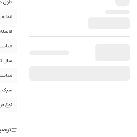
طول د
اندازه
فاصله 
مناسب 
سال تو
مناسب 
سبک ع
نوع فر
توضی