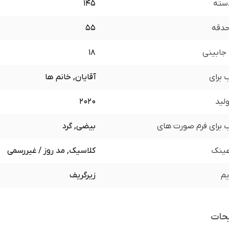
سته
145
 حدقه
55
جابینی
18
برای
آقایان, خانم ها
لید
2020
برای فرم صورت های
بیضی, گرد
ینک
کلاسیک, مد روز / غیررسمی
یم
زیرگریف
حات