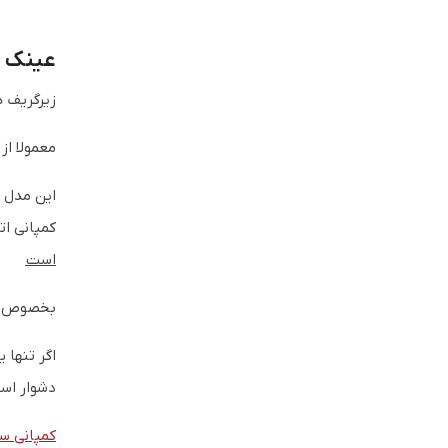
عینک طبی زیرگ
زیرگریف ه
معمولا از
این مدل ز
کمپانی ات
است
بخصوص که
اگر تنها 
دشوار اس
کمپانی س