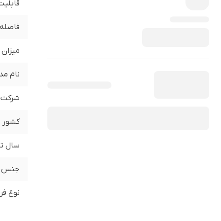
قابلیت
فاصله 
میزان 
نام مد
شرکت ت
کشور
سال تو
جنس
نوع فر