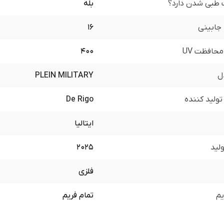
 طبی شدن دارد؟
بله
جابینی
16
محافظت UV
400
ل
PLEIN MILITARY
ولید کننده
De Rigo
ایتالیا
لید
2025
فلزی
یم
تمام فریم