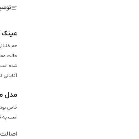
توضی
عینک آف
حالت ممکن
شده است و
آقایانی ک
مدل م
است به ت
اصالت Philipp Plein