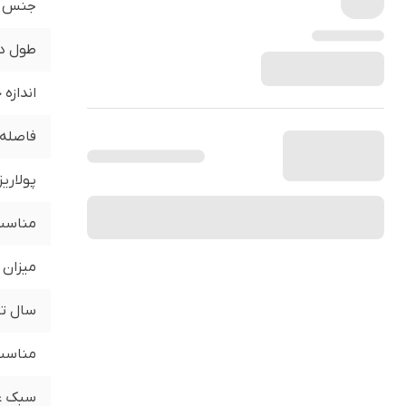
جنس
طول د
اندازه
فاصله 
پولاری
مناسب 
میزان 
سال تو
مناسب 
سبک ع