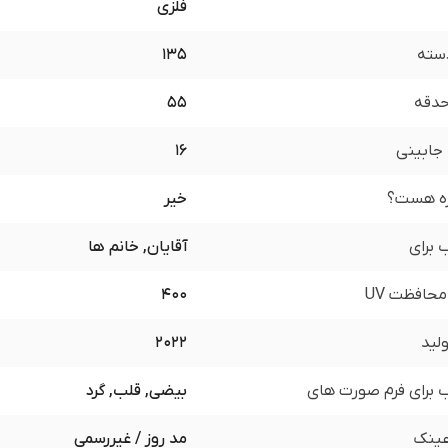
فلزی
سته
135
 حدقه
55
جابینی
16
زه هست؟
خیر
برای
آقایان, خانم ها
محافظت UV
400
لید
2022
برای فرم صورت های
بیضی, قلب, گرد
ینک
مد روز / غیررسمی