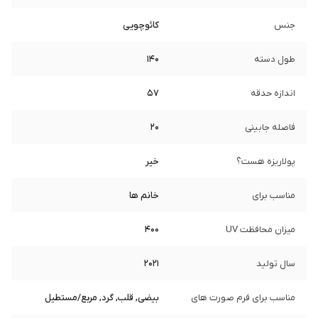
جنس
کائوچویی
طول دسته
140
اندازه حدقه
57
فاصله جابینی
20
پولاریزه هست؟
خیر
مناسب برای
خانم ها
میزان محافظت UV
400
سال تولید
2021
مناسب برای فرم صورت های
بیضی, قلب, گرد, مربع/مستطیل