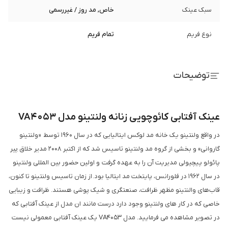
سبک عینک
خاص, مد روز / غیررسمی
نوع فریم
تمام فریم
توضیحات
عینک آفتابی کائوچویی زنانه ولنتینو مدل VA4053
در واقع ولنتینو یک خانه مد لوکس ایتالیایی که در سال 1960 توسط «ولنتینو
گاروانی» و بخشی از گروه مد ولنتینو تاسیس شد که از اکتبر 2008 مدیر خلاق پیر
پائولو پیچیولی مدیریت آن را به عهده گرفت و اولین حضور بین المللی ولنتینو
در سال 1962 در فلورانس، پایتخت مد ایتالیا بود. از زمان تاسیس ولنتینو تا کنون،
قاب‌های والنتینو مظهر ظرافت، صنعتگری و شیک پوشی هستند. ظرافت و زیبایی
خاصی که در کار های ولنتینو وجود دارد درست مانند ان مدل از عینک آفتابی که
در تصویر مشاهده می فرمایید. مدل VA4053 یک عینک آفتابی معمولی نیست