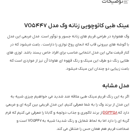
توضیحات
عینک طبی کائوچویی زنانه وگ مدل VO5447
وگ همواره در طراحی فریم های زنانه جسور و نوآور است. مدل مربعی این مدل
با گوشه های بیرونی قاب که انحای روح نوازی را داراست ، باعث میشود که در
کنار قیمت عالی این مدل انتخابی مناسب برای افراد خاص پسند باشد. لوزی های
طلایی رنگ دو طرف این عینک و رنگ قهوه ای هاوانا آن نیز از مواردی است که
باعث زیبایی دو چندان این عینک میشود.
مدل مشابه
اگر به این رنگ فریم عینک طبی علاقه مند شدید می خواهیم چیزی شبیه به
این مدل از برند وگ را به شما معرفی کنیم، این مدل فریمی بین گربه ای و مربعی
دارد که
DG3358
از برند لاکچری و جذاب دولچه و گابانا را معرفی می کنیم که فرم
گربه ای را دارد اما به لحاظ شمایل و رنگ شدیدا شبیه به VO5447 است و
ضخامت فریم هم همان حس را منتقل می کند.