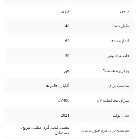
جنس
فلزی
طول دسته
140
اندازه حدقه
62
فاصله جابینی
30
پولاریزه هست؟
خیر
مناسب برای
آقایان, خانم ها
میزان محافظت UV
UV400
سال تولید
2021
بیضی, قلب, گرد, مثلثی, مربع/
مناسب برای فرم صورت های
مستطیل