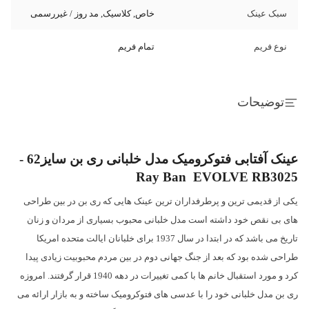
سبک عینک
خاص, کلاسیک, مد روز / غیررسمی
نوع فریم
تمام فریم
توضیحات
عینک آفتابی فتوکرومیک مدل خلبانی ری بن سایز62 -
Ray Ban EVOLVE RB3025
یکی از قدیمی ترین و پرطرفداران ترین عینک هایی که ری بن در بین طراحی
های بی نقص خود داشته است مدل خلبانی محبوب بسیاری از مردان و زنان
تاریخ می باشد که در ابتدا در سال 1937 برای خلبانان ایالت متحده امریکا
طراحی شده بود که بعد از جنگ جهانی دوم در بین مردم محبوبیت زیادی پیدا
کرد و مورد استقبال خانم ها با کمی تغییرات در دهه 1940 قرار گرفتند. امروزه
ری بن مدل خلبانی خود را با عدسی های فتوکرومیک ساخته و به بازار ارائه می